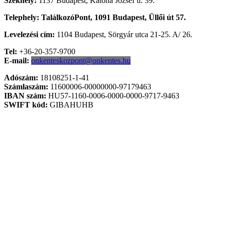
Székhely:
1137 Budapest, Katona József u. 39.
Telephely: TalálkozóPont, 1091 Budapest, Üllői út 57.
Levelezési cím:
1104 Budapest, Sörgyár utca 21-25. A/ 26.
Tel:
+36-20-357-9700
E-mail:
onkenteskozpont@onkentes.hu
Adószám:
18108251-1-41
Számlaszám:
11600006-00000000-97179463
IBAN szám:
HU57-1160-0006-0000-0000-9717-9463
SWIFT kód:
GIBAHUHB