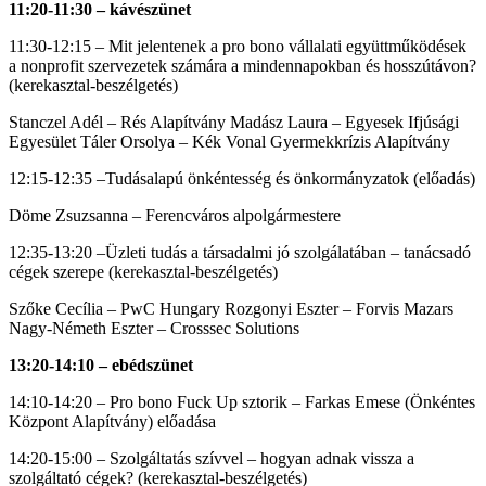
11:20-11:30 – kávészünet
11:30-12:15 – Mit jelentenek a pro bono vállalati együttműködések
a nonprofit szervezetek számára a mindennapokban és hosszútávon?
(kerekasztal-beszélgetés)
Stanczel Adél – Rés Alapítvány Madász Laura – Egyesek Ifjúsági
Egyesület Táler Orsolya – Kék Vonal Gyermekkrízis Alapítvány
12:15-12:35 –Tudásalapú önkéntesség és önkormányzatok (előadás)
Döme Zsuzsanna – Ferencváros alpolgármestere
12:35-13:20 –Üzleti tudás a társadalmi jó szolgálatában – tanácsadó
cégek szerepe (kerekasztal-beszélgetés)
Szőke Cecília – PwC Hungary Rozgonyi Eszter – Forvis Mazars
Nagy-Németh Eszter – Crosssec Solutions
13:20-14:10 – ebédszünet
14:10-14:20 – Pro bono Fuck Up sztorik – Farkas Emese (Önkéntes
Központ Alapítvány) előadása
14:20-15:00 – Szolgáltatás szívvel – hogyan adnak vissza a
szolgáltató cégek? (kerekasztal-beszélgetés)