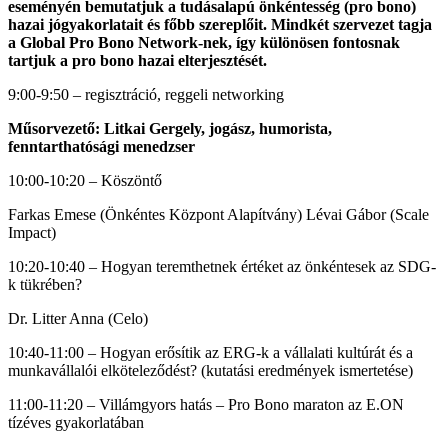
eseményén bemutatjuk a tudásalapú önkéntesség (pro bono)
hazai jógyakorlatait és főbb szereplőit. Mindkét szervezet tagja
a Global Pro Bono Network-nek, így különösen fontosnak
tartjuk a pro bono hazai elterjesztését.
9:00-9:50 – regisztráció, reggeli networking
Műsorvezető: Litkai Gergely, jogász, humorista,
fenntarthatósági menedzser
10:00-10:20 – Köszöntő
Farkas Emese (Önkéntes Központ Alapítvány) Lévai Gábor (Scale
Impact)
10:20-10:40 – Hogyan teremthetnek értéket az önkéntesek az SDG-
k tükrében?
Dr. Litter Anna (Celo)
10:40-11:00 – Hogyan erősítik az ERG-k a vállalati kultúrát és a
munkavállalói elköteleződést? (kutatási eredmények ismertetése)
11:00-11:20 – Villámgyors hatás – Pro Bono maraton az E.ON
tízéves gyakorlatában