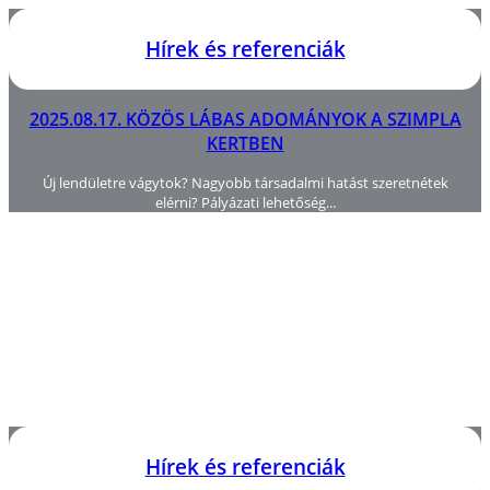
Hírek és referenciák
2025.08.17. KÖZÖS LÁBAS ADOMÁNYOK A SZIMPLA
KERTBEN
Új lendületre vágytok? Nagyobb társadalmi hatást szeretnétek
elérni? Pályázati lehetőség...
Hírek és referenciák