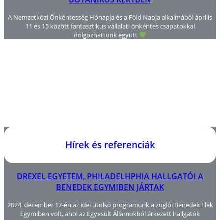
A Nemzetközi Önkéntesség Hónapja és a Föld Napja alkalmából április
11 és 15 között fantasztikus vállalati önkéntes csapatokkal
dolgozhattunk együtt
Hírek és referenciák
DREXEL EGYETEM, PHILADELHPHIA HALLGATÓI A
BENEDEK EGYMIBEN JÁRTAK
2024. december 17-én az idei utolsó programunk a zuglói Benedek Elek
Egymiben volt, ahol az Egyesült Államokból érkezett hallgatók