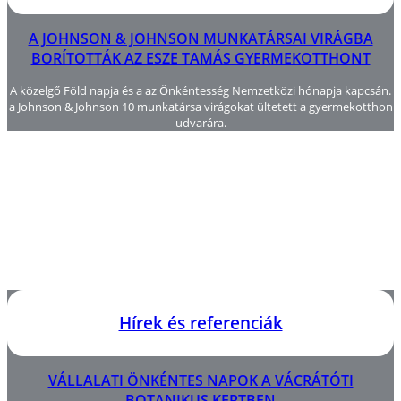
A JOHNSON & JOHNSON MUNKATÁRSAI VIRÁGBA
BORÍTOTTÁK AZ ESZE TAMÁS GYERMEKOTTHONT
A közelgő Föld napja és a az Önkéntesség Nemzetközi hónapja kapcsán.
a Johnson & Johnson 10 munkatársa virágokat ültetett a gyermekotthon
udvarára.
Hírek és referenciák
VÁLLALATI ÖNKÉNTES NAPOK A VÁCRÁTÓTI
BOTANIKUS KERTBEN