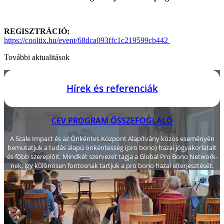
REGISZTRÁCIÓ:
https://cooltix.hu/event/68dca093ffc1c219599cb442
További aktualitások
Hírek és referenciák
CEV PROGRAM ÖSSZEFOGLALÓ
A Scale Impact és az Önkéntes Központ Alapítvány közös eseményén
bemutatjuk a tudás alapú önkéntesség (pro bono) hazai jógyakorlatait
és főbb szereplőit. Mindkét szervezet tagja a Global Pro Bono Network-
nek, így különösen fontosnak tartjuk a pro bono hazai elterjesztését.