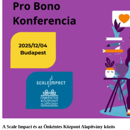
A Scale Impact és az Önkéntes Központ Alapítvány közös