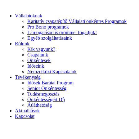
Ugrás
a
Vállalatoknak
tartalomhoz
Karitatív csapatépítő Vállalati önkéntes Programok
Pro Bono programok
Támogatásod is örömmel fogadjuk!
Egyéb szolgáltatásaink
Rólunk
Kik vagyunk?
Csapatunk
Önkéntesek
Időseink
Nemzetközi Kapcsolatok
Tevékenység
Idősek Barátai Program
Senior Önkéntesség
Tudásmegosztás
Önkéntességért Díj
Átláthatóság
Aktualitások
Kapcsolat