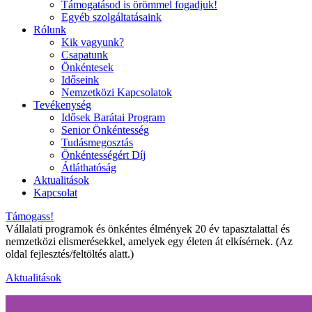
Támogatásod is örömmel fogadjuk!
Egyéb szolgáltatásaink
Rólunk
Kik vagyunk?
Csapatunk
Önkéntesek
Időseink
Nemzetközi Kapcsolatok
Tevékenység
Idősek Barátai Program
Senior Önkéntesség
Tudásmegosztás
Önkéntességért Díj
Átláthatóság
Aktualitások
Kapcsolat
Támogass!
Vállalati programok és önkéntes élmények 20 év tapasztalattal és
nemzetközi elismerésekkel, amelyek egy életen át elkísérnek. (Az
oldal fejlesztés/feltöltés alatt.)
Aktualitások