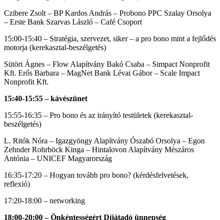
Czibere Zsolt – BP Kardos András – Probono PPC Szalay Orsolya
– Erste Bank Szarvas László – Café Csoport
15:00-15:40 – Stratégia, szervezet, siker – a pro bono mint a fejlődés
motorja (kerekasztal-beszélgetés)
Sütöri Ágnes – Flow Alapítvány Bakó Csaba – Simpact Nonprofit
Kft. Erős Barbara – MagNet Bank Lévai Gábor – Scale Impact
Nonprofit Kft.
15:40-15:55 – kávészünet
15:55-16:35 – Pro bono és az irányító testületek (kerekasztal-
beszélgetés)
L. Ritók Nóra – Igazgyöngy Alapítvány Ószabó Orsolya – Egon
Zehnder Rohrböck Kinga – Hintalovon Alapítvány Mészáros
Antónia – UNICEF Magyarország
16:35-17:20 – Hogyan tovább pro bono? (kérdésfelvetések,
reflexió)
17:20-18:00 – networking
18:00-20:00 – Önkéntességért Díjátadó ünnepség