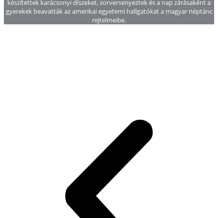
készítettek karácsonyi díszeket, sorversenyeztek és a nap zárásaként a
gyerekek beavatták az amerikai egyetemi hallgatókat a magyar néptánc
rejtelmeibe.