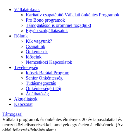
Vállalatoknak
Karitatív csapatépítő Vállalati önkéntes Programok
Pro Bono programok
Támogatásod is örömmel fogadjuk!
Egyéb szolgáltatásaink
Rólunk
Kik vagyunk?
Csapatunk
Önkéntesek
Időseink
Nemzetközi Kapcsolatok
Tevékenység
Idősek Barátai Program
Senior Önkéntesség
Tudásmegosztás
Önkéntességért Díj
Átláthatóság
Aktualitások
Kapcsolat
Támogass!
Vállalati programok és önkéntes élmények 20 év tapasztalattal és
nemzetközi elismerésekkel, amelyek egy életen át elkísérnek. (Az
oldal fejlesztés/feltöltés alatt.)