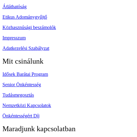
Átláthatóság
Etikus Adománygyűjtő
Közhasznúsági beszámolók
Impresszum
Adatkezelési Szabályzat
Mit csinálunk
Idősek Barátai Program
Senior Önkéntesség
Tudásmegosztás
Nemzetközi Kapcsolatok
Önkéntességért Díj
Maradjunk kapcsolatban