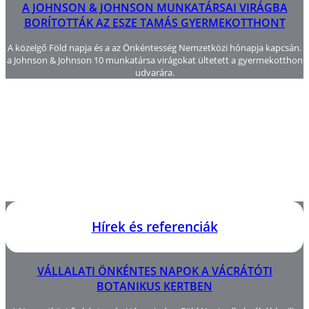
A JOHNSON & JOHNSON MUNKATÁRSAI VIRÁGBA
BORÍTOTTÁK AZ ESZE TAMÁS GYERMEKOTTHONT
A közelgő Föld napja és a az Önkéntesség Nemzetközi hónapja kapcsán.
a Johnson & Johnson 10 munkatársa virágokat ültetett a gyermekotthon
udvarára.
Hírek és referenciák
VÁLLALATI ÖNKÉNTES NAPOK A VÁCRÁTÓTI
BOTANIKUS KERTBEN