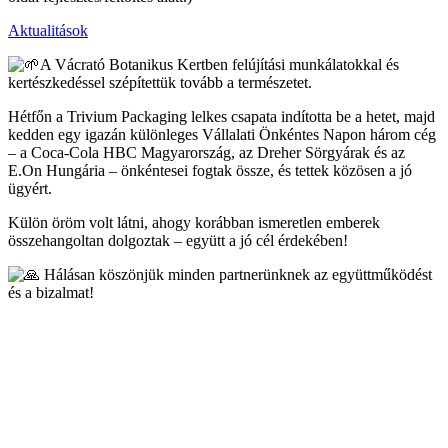
Aktualitások
A Vácrató Botanikus Kertben felújítási munkálatokkal és
kertészkedéssel szépítettük tovább a természetet.
Hétfőn a Trivium Packaging lelkes csapata indította be a hetet, majd
kedden egy igazán különleges Vállalati Önkéntes Napon három cég
– a Coca-Cola HBC Magyarország, az Dreher Sörgyárak és az
E.On Hungária – önkéntesei fogtak össze, és tettek közösen a jó
ügyért.
Külön öröm volt látni, ahogy korábban ismeretlen emberek
összehangoltan dolgoztak – együtt a jó cél érdekében!
Hálásan köszönjük minden partnerünknek az együttműködést
és a bizalmat!