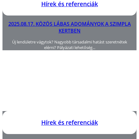
Hírek és referenciák
2025.08.17. KÖZÖS LÁBAS ADOMÁNYOK A SZIMPLA
KERTBEN
Új lendületre vágytok? Nagyobb társadalmi hatást szeretnétek
elérni? Pályázati lehetőség...
Hírek és referenciák