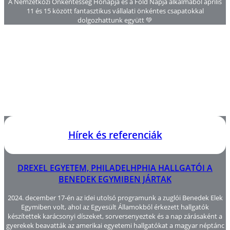
A Nemzetközi Önkéntesség Hónapja és a Föld Napja alkalmából április
11 és 15 között fantasztikus vállalati önkéntes csapatokkal
dolgozhattunk együtt 💚
Hírek és referenciák
DREXEL EGYETEM, PHILADELHPHIA HALLGATÓI A
BENEDEK EGYMIBEN JÁRTAK
2024. december 17-én az idei utolsó programunk a zuglói Benedek Elek
Egymiben volt, ahol az Egyesült Államokból érkezett hallgatók
készítettek karácsonyi díszeket, sorversenyeztek és a nap zárásaként a
gyerekek beavatták az amerikai egyetemi hallgatókat a magyar néptánc