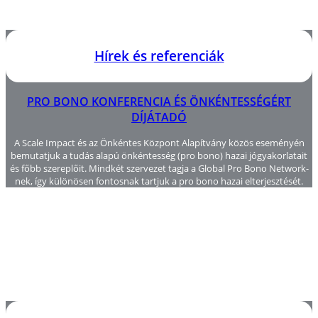
Hírek és referenciák
PRO BONO KONFERENCIA ÉS ÖNKÉNTESSÉGÉRT
DÍJÁTADÓ
A Scale Impact és az Önkéntes Központ Alapítvány közös eseményén
bemutatjuk a tudás alapú önkéntesség (pro bono) hazai jógyakorlatait
és főbb szereplőit. Mindkét szervezet tagja a Global Pro Bono Network-
nek, így különösen fontosnak tartjuk a pro bono hazai elterjesztését.