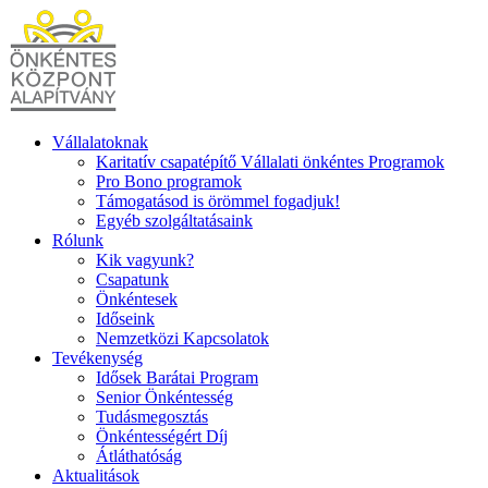
Ugrás
a
tartalomhoz
Vállalatoknak
Karitatív csapatépítő Vállalati önkéntes Programok
Pro Bono programok
Támogatásod is örömmel fogadjuk!
Egyéb szolgáltatásaink
Rólunk
Kik vagyunk?
Csapatunk
Önkéntesek
Időseink
Nemzetközi Kapcsolatok
Tevékenység
Idősek Barátai Program
Senior Önkéntesség
Tudásmegosztás
Önkéntességért Díj
Átláthatóság
Aktualitások