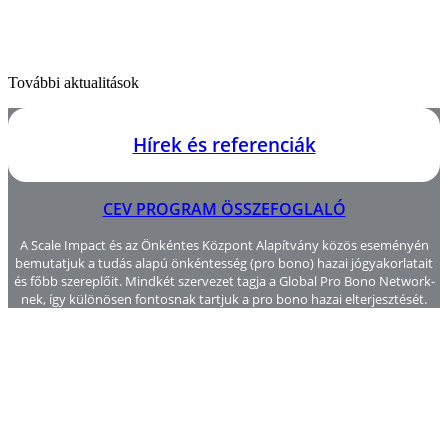
További aktualitások
Hírek és referenciák
CEV PROGRAM ÖSSZEFOGLALÓ
A Scale Impact és az Önkéntes Központ Alapítvány közös eseményén
bemutatjuk a tudás alapú önkéntesség (pro bono) hazai jógyakorlatait
és főbb szereplőit. Mindkét szervezet tagja a Global Pro Bono Network-
nek, így különösen fontosnak tartjuk a pro bono hazai elterjesztését.