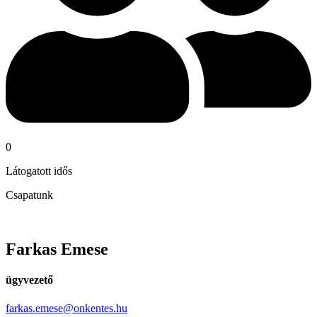
0
Látogatott idős
Csapatunk
Farkas Emese
ügyvezető
farkas.emese@onkentes.hu