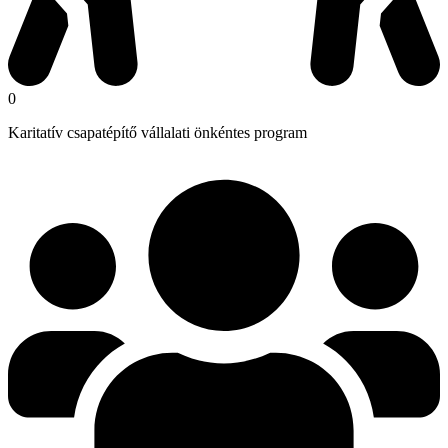
0
Karitatív csapatépítő vállalati önkéntes program