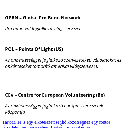
GPBN – Global Pro Bono Network
Pro bono-val foglalkozó világszervezet
POL – Points Of Light (US)
Az önkéntességgel foglalkozó szervezeteket, vállalatokat és
önkénteseket tömörítő amerikai világszervezet.
CEV – Centre for European Volunteering (Be)
Az önkéntességgel foglalkozó európai szervezetek
központja.
Tartozz Te is egy elkötelezett segítő közösséghez egy fontos
társadalmi ügy érdekében! Legyél Te is önkéntes!