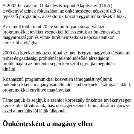
A 2002-ben alakult Önkéntes Központ Alapítvány (ÖKA)
tevékenységeinek fókuszában az önkéntességet népszerűsítő és
fejlesztő programok, a szektorok közötti együttműködések állnak.
Az elmúlt több, mint 20 év során folyamatosan változó
programokkal tevékenységekkel fejlesztettük az önkéntességet
magyarországon és vittük hírét nemzetközi kapcsolatainkon
keresztül a világba.
2008 óta igyekszünk az európai szinten is egyre nagyobb társadalmi
terhet és gazdasági problémát jelentő idősődő társadalom
problémájára az önkéntességen keresztül egyfajta megoldást
kínálni.
Közhasznú programunkkal közvetlen támogatást nyújtunk
önkéntesekkel a magányosan élő idős embereknek. Látogatásukkal,
programokkal enyhítve magányukat.
Támogatjuk és segítjük a szenior korosztály önkéntes tevékenységen
keresztüli aktívitisának, hasznosságérzetének fenntartását megőrizve
ezzel a mentális jól létük állapotát.
Önkéntesként a magány ellen