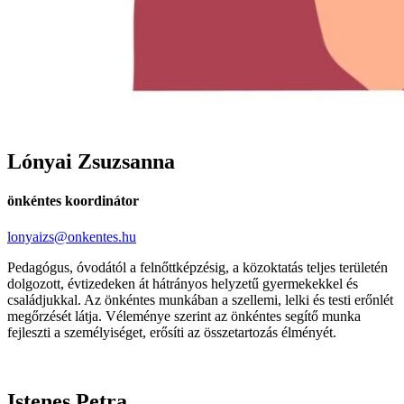
Lónyai Zsuzsanna
önkéntes koordinátor
lonyaizs@onkentes.hu
Pedagógus, óvodától a felnőttképzésig, a közoktatás teljes területén
dolgozott, évtizedeken át hátrányos helyzetű gyermekekkel és
családjukkal. Az önkéntes munkában a szellemi, lelki és testi erőnlét
megőrzését látja. Véleménye szerint az önkéntes segítő munka
fejleszti a személyiséget, erősíti az összetartozás élményét.
Istenes Petra