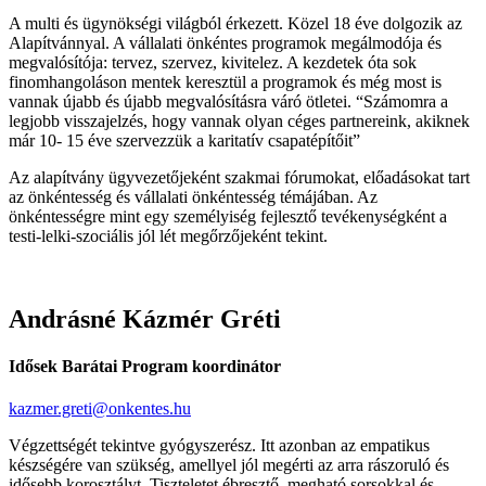
A multi és ügynökségi világból érkezett. Közel 18 éve dolgozik az
Alapítvánnyal. A vállalati önkéntes programok megálmodója és
megvalósítója: tervez, szervez, kivitelez. A kezdetek óta sok
finomhangoláson mentek keresztül a programok és még most is
vannak újabb és újabb megvalósításra váró ötletei. “Számomra a
legjobb visszajelzés, hogy vannak olyan céges partnereink, akiknek
már 10- 15 éve szervezzük a karitatív csapatépítőit”
Az alapítvány ügyvezetőjeként szakmai fórumokat, előadásokat tart
az önkéntesség és vállalati önkéntesség témájában. Az
önkéntességre mint egy személyiség fejlesztő tevékenységként a
testi-lelki-szociális jól lét megőrzőjeként tekint.
Andrásné Kázmér Gréti
Idősek Barátai Program koordinátor
kazmer.greti@onkentes.hu
Végzettségét tekintve gyógyszerész. Itt azonban az empatikus
készségére van szükség, amellyel jól megérti az arra rászoruló és
idősebb korosztályt. Tiszteletet ébresztő, megható sorsokkal és