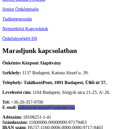
Senior Önkéntesség
Tudásmegosztás
Nemzetközi Kapcsolatok
Önkéntességért Díj
Maradjunk kapcsolatban
Önkéntes Központ Alapítvány
Székhely:
1137 Budapest, Katona József u. 39.
Telephely: TalálkozóPont, 1091 Budapest, Üllői út 57.
Levelezési cím:
1104 Budapest, Sörgyár utca 21-25. A/ 26.
Tel:
+36-20-357-9700
E-mail:
onkenteskozpont@onkentes.hu
Adószám:
18108251-1-41
Számlaszám:
11600006-00000000-97179463
IBAN szám:
HU57-1160-0006-0000-0000-9717-9463