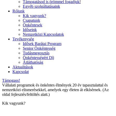
Támogatásod is örömmel fogadjuk!
Egyéb szolgáltatásaink
Rólunk
Kik vagyunk?
Csapatunk
Önkéntesek
Időseink
Nemzetközi Kapcsolatok
Tevékenység
Idősek Barátai Program
Senior Önkéntesség
Tudásmegosztás
Önkéntességért Díj
Átláthatóság
Aktualitások
Kapcsolat
Támogass!
Vállalati programok és önkéntes élmények 20 év tapasztalattal és
nemzetközi elismerésekkel, amelyek egy életen át elkísérnek. (Az
oldal fejlesztés/feltöltés alatt.)
Kik vagyunk?