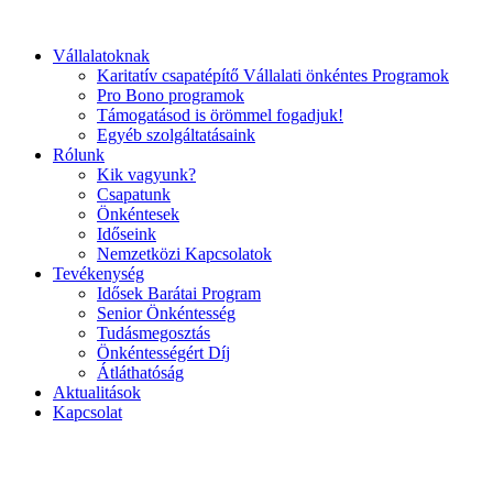
Ugrás
a
Vállalatoknak
tartalomhoz
Karitatív csapatépítő Vállalati önkéntes Programok
Pro Bono programok
Támogatásod is örömmel fogadjuk!
Egyéb szolgáltatásaink
Rólunk
Kik vagyunk?
Csapatunk
Önkéntesek
Időseink
Nemzetközi Kapcsolatok
Tevékenység
Idősek Barátai Program
Senior Önkéntesség
Tudásmegosztás
Önkéntességért Díj
Átláthatóság
Aktualitások
Kapcsolat