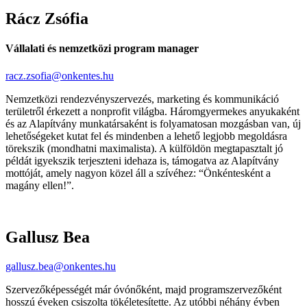
Rácz Zsófia
Vállalati és nemzetközi program manager
racz.zsofia@onkentes.hu
Nemzetközi rendezvényszervezés, marketing és kommunikáció
területről érkezett a nonprofit világba. Háromgyermekes anyukaként
és az Alapítvány munkatársaként is folyamatosan mozgásban van, új
lehetőségeket kutat fel és mindenben a lehető legjobb megoldásra
törekszik (mondhatni maximalista). A külföldön megtapasztalt jó
példát igyekszik terjeszteni idehaza is, támogatva az Alapítvány
mottóját, amely nagyon közel áll a szívéhez: “Önkéntesként a
magány ellen!”.
Gallusz Bea
gallusz.bea@onkentes.hu
Szervezőképességét már óvónőként, majd programszervezőként
hosszú
éveken csiszolta tökéletesítette. Az utóbbi néhány évben