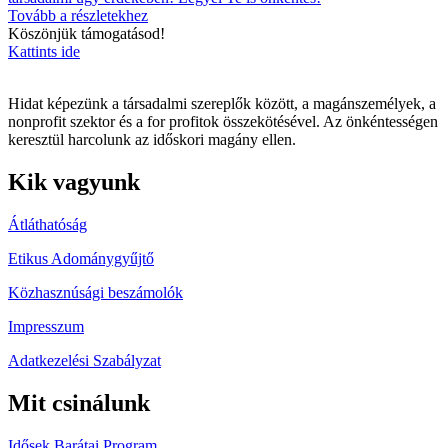
Tovább a részletekhez
Köszönjük támogatásod!
Kattints ide
Hidat képezünk a társadalmi szereplők között, a magánszemélyek, a
nonprofit szektor és a for profitok összekötésével. Az önkéntességen
keresztül harcolunk az időskori magány ellen.
Kik vagyunk
Átláthatóság
Etikus Adománygyűjtő
Közhasznúsági beszámolók
Impresszum
Adatkezelési Szabályzat
Mit csinálunk
Idősek Barátai Program