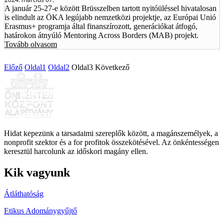
A január 25-27-e között Brüsszelben tartott nyitóüléssel hivatalosan
is elindult az ÖKA legújabb nemzetközi projektje, az Európai Unió
Erasmus+ programja által finanszírozott, generációkat átfogó,
határokon átnyúló Mentoring Across Borders (MAB) projekt.
Tovább olvasom
Előző
Oldal
1
Oldal
2
Oldal
3
Következő
Köszönjük támogatásod!
Tartozz Te is egy elkötelezett segítő közösséghez egy fontos
társadalmi ügy érdekében! Legyél Te is önkéntes!
Kattints ide
Tovább a részletekhez
Hidat képezünk a társadalmi szereplők között, a magánszemélyek, a
nonprofit szektor és a for profitok összekötésével. Az önkéntességen
keresztül harcolunk az időskori magány ellen.
Kik vagyunk
Átláthatóság
Etikus Adománygyűjtő