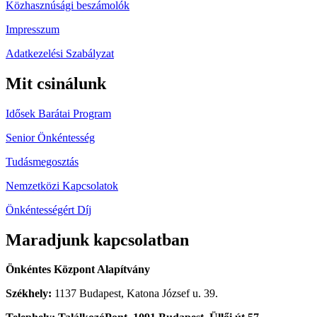
Közhasznúsági beszámolók
Impresszum
Adatkezelési Szabályzat
Mit csinálunk
Idősek Barátai Program
Senior Önkéntesség
Tudásmegosztás
Nemzetközi Kapcsolatok
Önkéntességért Díj
Maradjunk kapcsolatban
Önkéntes Központ Alapítvány
Székhely:
1137 Budapest, Katona József u. 39.