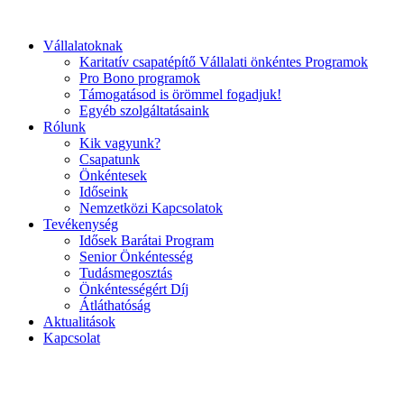
Ugrás
a
Vállalatoknak
tartalomhoz
Karitatív csapatépítő Vállalati önkéntes Programok
Pro Bono programok
Támogatásod is örömmel fogadjuk!
Egyéb szolgáltatásaink
Rólunk
Kik vagyunk?
Csapatunk
Önkéntesek
Időseink
Nemzetközi Kapcsolatok
Tevékenység
Idősek Barátai Program
Senior Önkéntesség
Tudásmegosztás
Önkéntességért Díj
Átláthatóság
Aktualitások
Kapcsolat