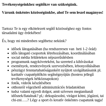
Tevékenységeinkhez segítőkre van szükségünk.
Várunk önkéntes közösségünkbe, ahol Te sem leszel magányos!
Tartozz Te is egy elkötelezett segítő közösséghez egy fontos
társadalmi ügy érdekében!
És, hogy mi mindenben segíthetsz nekünk?
idősek látogatásában (ha rendszeresen van heti 1-2 órád)
idős látogató csoportok létrehozásában, koordinálásában
social média felületeken népszerűsítésben
programunk nagyköveteként, ha szereted a kihívásokat
események, rendezvények szervezésében, lebonyolításában
pénzügyi fenntartahatóságunkért nyújtott szolgáltatásaink pl.
karitatív csapatépítőkön segítségnyújtás (hostess jellegű
tevékenységek hétköznapokon)
fotók, videók készítésében
otthonról végezhető adminisztrációs feladatokban
tudsz valami egyedi dolgot, amit szívesen megtanítanál
idősnek/fiatalnak? pl,: dekupázsolni, virágot kötni, jógázni, tai
chi-zni…..? Légy a sport és kreatív önkéntes csapatunk tagja!