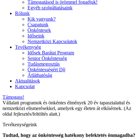
Támogatásod is örömmel fogadjuk!
Egyéb szolgáltatásaink
Rólunk
Kik vagyunk?
Csapatunk
Önkéntesek
Időseink
Nemzetközi Kapcsolatok
Tevékenység
Idősek Barátai Program
Senior Önkéntesség
Tudásmegosztás
Önkéntességért Díj
Átláthatóság
Aktualitások
Kapcsolat
Támogass!
Vállalati programok és önkéntes élmények 20 év tapasztalattal és
nemzetközi elismerésekkel, amelyek egy életen át elkísérnek. (Az
oldal fejlesztés/feltöltés alatt.)
Tevékenységeink
Tudtad, hogy az önkéntesség hatékony befektetés önmagadba?