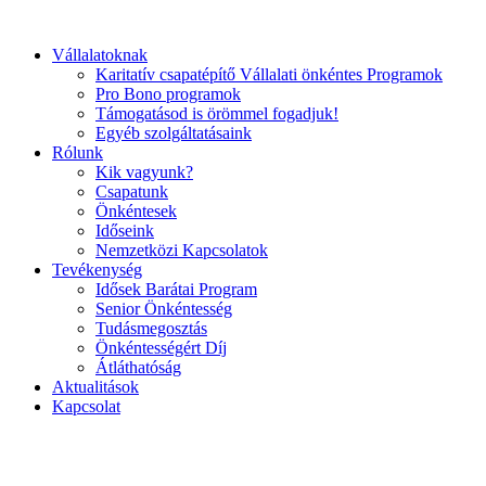
Ugrás
a
Vállalatoknak
tartalomhoz
Karitatív csapatépítő Vállalati önkéntes Programok
Pro Bono programok
Támogatásod is örömmel fogadjuk!
Egyéb szolgáltatásaink
Rólunk
Kik vagyunk?
Csapatunk
Önkéntesek
Időseink
Nemzetközi Kapcsolatok
Tevékenység
Idősek Barátai Program
Senior Önkéntesség
Tudásmegosztás
Önkéntességért Díj
Átláthatóság
Aktualitások
Kapcsolat