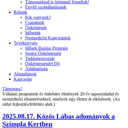
Támogatásod is örömmel fogadjuk!
Egyéb szolgáltatásaink
Rólunk
Kik vagyunk?
Csapatunk
Önkéntesek
Időseink
Nemzetközi Kapcsolatok
Tevékenység
Idősek Barátai Program
Senior Önkéntesség
Tudásmegosztás
Önkéntességért Díj
Átláthatóság
Aktualitások
Kapcsolat
Támogass!
Vállalati programok és önkéntes élmények 20 év tapasztalattal és
nemzetközi elismerésekkel, amelyek egy életen át elkísérnek. (Az
oldal fejlesztés/feltöltés alatt.)
2025.08.17. Közös Lábas adományok a
Szimpla Kertben