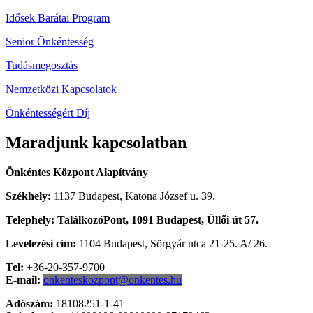
Idősek Barátai Program
Senior Önkéntesség
Tudásmegosztás
Nemzetközi Kapcsolatok
Önkéntességért Díj
Maradjunk kapcsolatban
Önkéntes Központ Alapítvány
Székhely:
1137 Budapest, Katona József u. 39.
Telephely: TalálkozóPont, 1091 Budapest, Üllői út 57.
Levelezési cím:
1104 Budapest, Sörgyár utca 21-25. A/ 26.
Tel:
+36-20-357-9700
E-mail:
onkenteskozpont@onkentes.hu
Adószám:
18108251-1-41