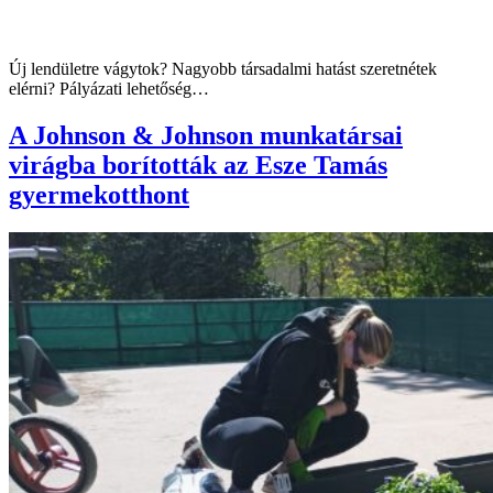
Új lendületre vágytok? Nagyobb társadalmi hatást szeretnétek
elérni? Pályázati lehetőség…
A Johnson & Johnson munkatársai
virágba borították az Esze Tamás
gyermekotthont